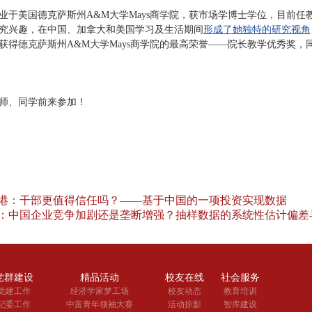
业于美国德克萨斯州A&M大学Mays商学院，获市场学博士学位，目前
究兴趣，在中国、加拿大和美国学习及生活期间
形成了她独特的研究视角
获得德克萨斯州A&M大学Mays商学院的最高荣誉——院长教学优秀奖
师、同学前来参加！
港：干部更值得信任吗？——基于中国的一项投资实现数据
：中国企业竞争加剧还是垄断增强？抽样数据的系统性估计偏差
党群建设
精品活动
校友在线
社会服务
党建工作
经济学家梦工场
校友动态
教育培训
纪委工作
中富青年领袖大赛
活动掠影
智库建设