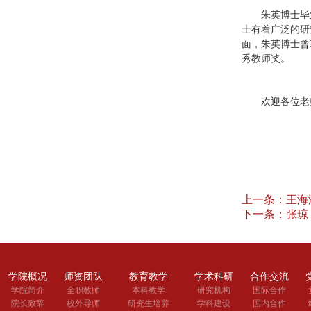
朱英博士毕
士有着广泛的研
面，朱英博士曾
秀教师奖。
欢迎各位老
上一条：
王海
下一条：
张琼
学院概况
师资团队
教育教学
学术科研
合作交流
学院简介
全职教师
本科教学
研究机构
国际合作
院长致辞
校外导师
研究生培养
学科建设
国内合作