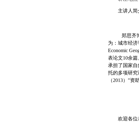
主讲人简
郑思齐博
为：城市经济
Economic Geo
表论文
10
余篇
承担了国家自
托的多项研究
（
2013
）”资
欢迎各位