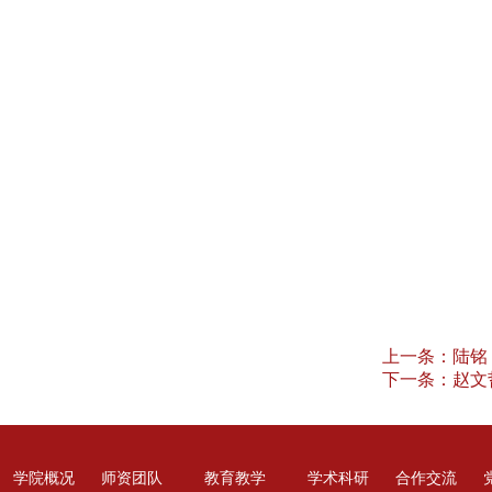
上一条：
陆铭：Re
下一条：
赵文
学院概况
师资团队
教育教学
学术科研
合作交流