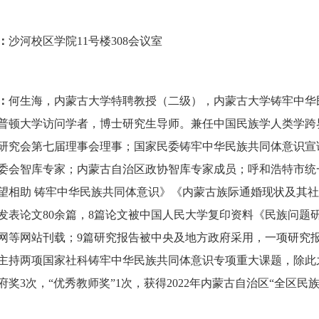
：
沙河校区学院
11
号楼
308
会议室
：
何生海
，内蒙古大学特聘教授（二级），内蒙古大学铸牢中华
普顿大学访问学者，博士研究生导师。兼任中国民族学人类学跨
研究会第七届理事会理事；国家民委铸牢中华民族共同体意识宣
委会智库专家；内蒙古自治区政协智库专家成员；呼和浩特市统
望相助
铸牢中华民族共同体意识》《内蒙古族际通婚现状及其社
发表论文
80
余篇，
8
篇论文被中国人民大学复印资料《民族问题
网等网站刊载；
9
篇研究报告被中央及地方政府采用，一项研究
主持两项国家社科铸牢中华民族共同体意识专项重大课题，除此
府奖
3
次，“优秀教师奖”
1
次，获得
2022
年内蒙古自治区“全区民