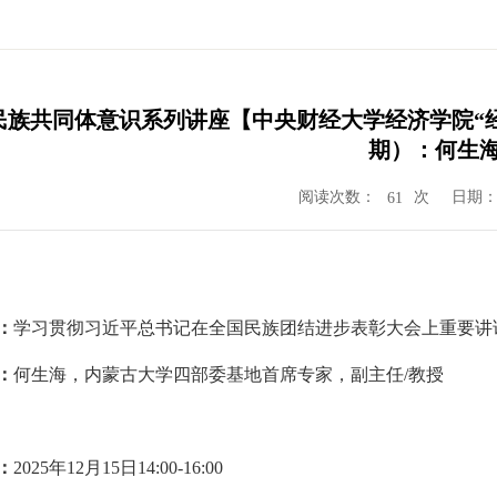
族共同体意识系列讲座【中央财经大学经济学院“经济
期）：何生
阅读次数：
次
日期：2
61
：
学习贯彻习近平总书记在全国民族团结进步表彰大会上重要讲
：
何生海
，
内蒙古大学四部委基地首席专家
，
副主任
/
教授
：
2025
年
1
2
月
15
日
14:
00-16:00