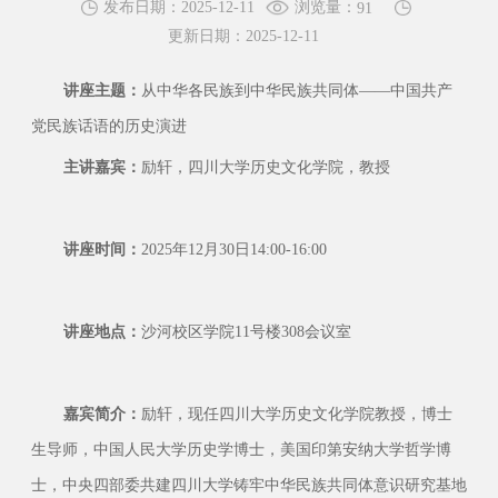
浏览量：
发布日期：2025-12-11
91
更新日期：2025-12-11
讲座主题：
从中华各民族到中华民族共同体
——中国共产
党民族话语的历史演进
主讲嘉宾：
励轩
，
四川大学历史文化学院
，
教授
讲座
时间
：
2025
年
1
2
月
30
日
14:
00-16:00
讲座地点：
沙河校区学院
11
号楼
308
会议室
嘉宾简介：
励轩
，现任四川大学历史文化学院教授，博士
生导师，中国人民大学历史学博士，美国印第安纳大学哲学博
士，中央四部委共建四川大学铸牢中华民族共同体意识研究基地