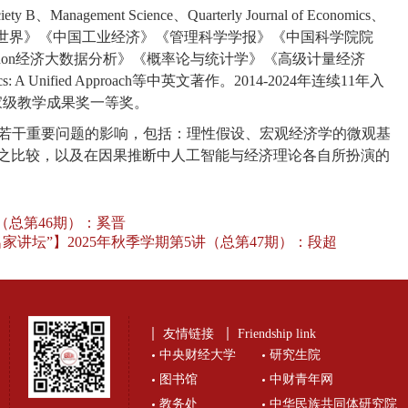
ciety B
、
Management Science
、
Quarterly Journal of Economics
、
世界》《中国工业经济》《管理科学学报》《中国科学院院
hon
经济大数据分析》《概率论与统计学》《高级计量经济
s: A Unified Approach
等中英文著作。
2014-2024
年连续
11
年入
家级教学成果奖一等奖。
若干重要问题的影响，包括：理性假设、宏观经济学的微观基
之比较，以及在因果推断中人工智能与经济理论各自所扮演的
（总第46期）：奚晋
讲坛”】2025年秋季学期第5讲（总第47期）：段超
友情链接
Friendship link
中央财经大学
研究生院
图书馆
中财青年网
教务处
中华民族共同体研究院