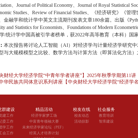
ciation
、
Journal of Political Economy
、
Journal of Royal Statistical So
nomic Studies
、
Review of Financial Studies
、《经济研究》《管理
、金融学和统计学中英文主流期刊发表文章
180
余篇。出版《
Pyt
ity and Statistics for Economists
、
Foundations of Modern Econometric
学
/
统计学中国高被引学者榜单，获
2022
年高等教育（本科）国
：
本次报告将讨论人工智能（
AI
）对经济学与计量经济学研究中
型与大规模模型之比较、数学方法与计算方法（即算法化方法）
央财经大学经济学院“中青年学者讲座”】2025年秋季学期第11讲
中华民族共同体意识系列讲座【中央财经大学经济学院“经济学名家
党群建设
精品活动
校友在线
社会服务
党建工作
经济学家梦工场
校友动态
教育培训
纪委工作
中富青年领袖大赛
活动掠影
智库建设
团学工作
未来经济学家论坛（PEF）
工会工作
经英人才培养计划