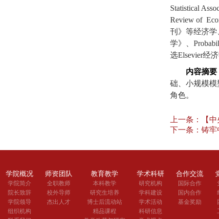
Statistical Asso
Review of Eco
刊》等经济学
学》、
Probabil
选
Elsevier
经济
内容摘要
础、小规模模
角色。
上一条：
【中
下一条：
铸牢
学院概况
师资团队
教育教学
学术科研
合作交流
学院简介
全职教师
本科教学
研究机构
国际合作
院长致辞
校外导师
研究生培养
学科建设
国内合作
学院领导
杰出人才
博士后流动站
学术活动
基金奖励
组织机构
精品课程
科研信息