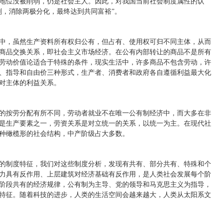
地位没被削弱，仍是社会主人。因此，对我国当前社会制度属性的认
削，消除两极分化，最终达到共同富裕”。
中，虽然生产资料所有权归公有，但占有、使用权可归不同主体，从而
商品交换关系，即社会主义市场经济。在公有内部转让的商品不是所有
劳动价值论适合于特殊的条件，现实生活中，许多商品不包含劳动，许
、指导和自由价三种形式，生产者、消费者和政府各自遵循利益最大化
对主体的利益关系。
的按劳分配有所不同，劳动者就业不在唯一公有制经济中，而大多在非
是生产要素之一，劳资关系是对立统一的关系，以统一为主。在现代社
种橄榄形的社会结构，中产阶级占大多数。
的制度特征，我们对这些制度分析，发现有共有、部分共有、特殊和个
力具有反作用、上层建筑对经济基础有反作用，是人类社会发展每个阶
阶段共有的经济规律，公有制为主导、党的领导和马克思主义为指导，
特征。随着科技的进步，人类的生活空间会越来越大，人类从太阳系文