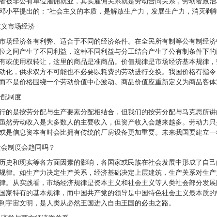
者被非公有单位雇佣就业，其实雇佣关系就是劳动合同关系，劳动者政治
邓小平提出的：“社会主义的本质，是解放生产力，发展生产力，消灭剥
主义市场经济
市场经济各有利弊、适合于不同的经济条件。在全民所有制等公有制经济
位之间产生了不同利益，这种不同利益与分工结合产生了公有制条件下的
有或使用权转让，这里的商品是准商品。价值规律是市场经济基本规律，
动化，供求双方不可能也不必要以耗费的劳动进行交换。我国价格有指令
而不是价格围绕一个劳动价值中心波动。商品价值应重新定义为商品客体
分配制度
行的是按劳分配与生产要素分配相结合，但我们的按劳分配与马克思所讲
虽然劳动收入是大多数人的主要收入，但资产收入会越来越多。劳动力只
或是信息资本有时会比拥有传统的厂房设备更加重要。未来我国要建立一
社会制度会趋同吗？
历史和现实等各方面因素的影响，各国家或民族在社会发展中形成了自己
规律。如生产力决定生产关系，经济基础决定上层建筑，生产关系对生产
律。从实践看，市场经济规律是资本主义和社会主义等人类社会部分发展
国家特有的基本规律，而中国共产党的领导是中国特色社会主义最本质的
到宇宙文明，是人类从必然王国进入自由王国的必由之路。