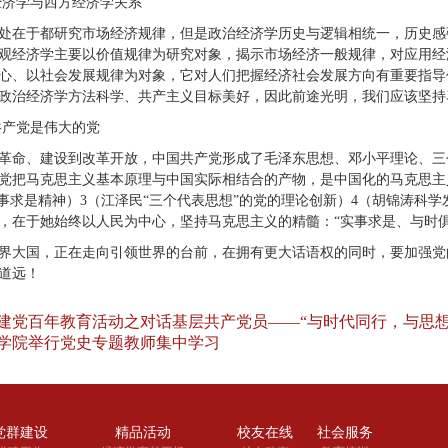
经济学与西方经济学关系
处在于都研究市场经济规律，但是政治经济学历史与逻辑相统一，历史感
观经济学主要以价值规律为研究对象，揭示市场经济一般规律，对应用经
心、以社会发展规律为对象，它对人们把握经济社会发展方向有重要指导
政治经济学方法科学、共产主义目标美好，因此前途光明，我们应该坚持
共产党是伟大的党
革命、建设到改革开放，中国共产党形成了毛泽东思想、邓小平理论、三
党把马克思主义基本原理与中国实际相结合的产物，是中国化的马克思主义
实事求是精神）3（江泽民“三个代表思想”的党的理论创新）4（胡锦涛科
，在于她始终以人民为中心，坚持马克思主义的精髓：“实事求是、与时俱
界大国，正在走向引领世界的台前，在拥有更大话语权的同时，要加强党
道远！
建党百年教育活动之对话基层共产党员——“与时代同行，与思想
学院举行党史专题教师集中学习
党群建设
精品活动
校友在线
社会服务