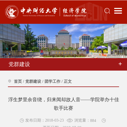
党群建设
首页
/
党群建设
/
团学工作
/
正文
浮生梦里余音绕，归来闻却故人音——学院举办十佳
歌手比赛
浏览量：
发布日期：2018-03-23
884