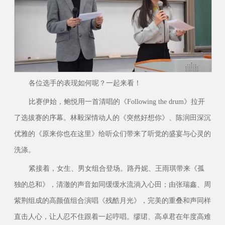
各位选手的表现如何呢？一起来看！
比赛伊始，鲍悦用一首清唱的《Following the drum》拉开
了选拔赛的序幕。林毅深情动人的《突然好想你》、陈润田深沉
优雅的《原来你也在这里》给听众们带来了听觉的盛宴与心灵的
洗涤。
紧接着，女生、男女组合登场。路丹妮、王雨琪带来《孤
独的总和》，清澈的声音如同缓缓水流淌入心田；由张瑞鑫、周
紫荆组成的高颜值组合演唱《残酷月光》，完美的重叠和声同样
直击人心，让人忍不住跟着一起哼唱。缪珺、高卓君在年度高难