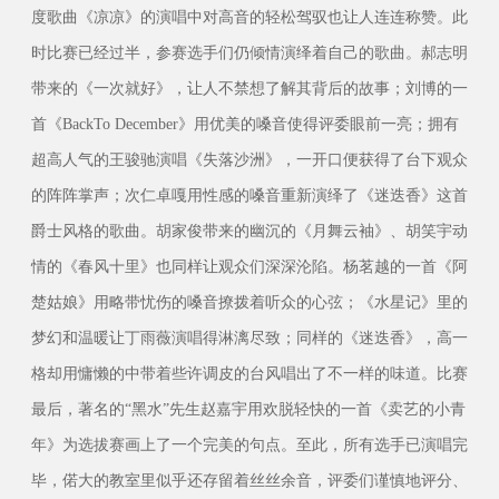
度歌曲《凉凉》的演唱中对高音的轻松驾驭也让人连连称赞。此
时比赛已经过半，参赛选手们仍倾情演绎着自己的歌曲。郝志明
带来的《一次就好》，让人不禁想了解其背后的故事；刘博的一
首《BackTo December》用优美的嗓音使得评委眼前一亮；拥有
超高人气的王骏驰演唱《失落沙洲》，一开口便获得了台下观众
的阵阵掌声；次仁卓嘎用性感的嗓音重新演绎了《迷迭香》这首
爵士风格的歌曲。胡家俊带来的幽沉的《月舞云袖》、胡笑宇动
情的《春风十里》也同样让观众们深深沦陷。杨茗越的一首《阿
楚姑娘》用略带忧伤的嗓音撩拨着听众的心弦；《水星记》里的
梦幻和温暖让丁雨薇演唱得淋漓尽致；同样的《迷迭香》，高一
格却用慵懒的中带着些许调皮的台风唱出了不一样的味道。比赛
最后，著名的“黑水”先生赵嘉宇用欢脱轻快的一首《卖艺的小青
年》为选拔赛画上了一个完美的句点。至此，所有选手已演唱完
毕，偌大的教室里似乎还存留着丝丝余音，评委们谨慎地评分、