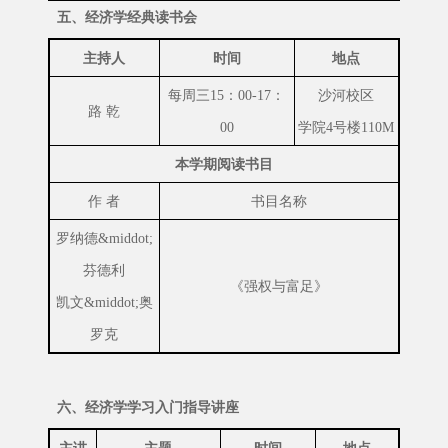
五、经济学经典读书会
主持人
时间
地点
每周三15：00-17：
沙河校区
路 乾
00
学院4号楼110M
本学期阅读书目
作 者
书目名称
罗纳德&middot;
芬德利
《强权与富足》
凯文&middot;奥
罗克
六、
经济学
学习入门指导
讲座
主讲
主题
时间
地点