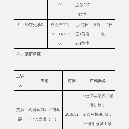
00
主教507
教室
8
经济史学科
双周三下午
沙河校
路乾、兰日
14：00-16：
区1号楼
旭
00
201教室
二、微信课堂
主讲
主题
时间
在线资源
人
1.经济学家梦工场
微信群；
黄乃
机器学习在经济学
2019.02
2.喜马拉雅FM，
静
中的应用（一）
经济学家梦工场