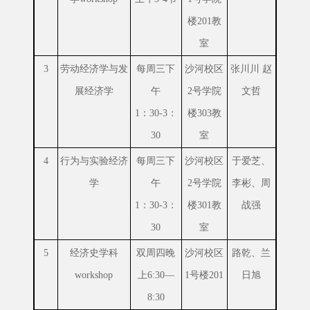
楼201教
室
3
劳动经济学与发
每周三下
沙河校区
张川川 赵
展经济学
午
2号学院
文哲
1：30-3：
楼303教
30
室
4
行为与实验经济
每周三下
沙河校区
于爱芝、
学
午
2号学院
李彬、周
1：30-3：
楼301教
战强
30
室
5
经济史学科
双周四晚
沙河校区
路乾、兰
workshop
上6:30—
1号楼201
日旭
8:30