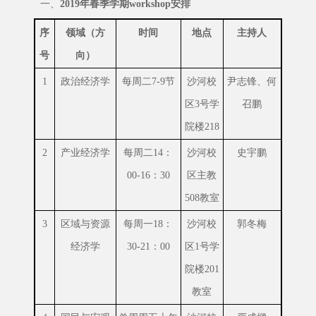
一、
2019年春季学期workshop安排
序
领域（方
时间
地点
主持人
号
向）
1
政治经济学
每周二7-9节
沙河校
尹志锋、何
区3号学
召鹏
院楼218
2
产业经济学
每周二14：
沙河校
史宇鹏
00-16：30
区主教
508教室
3
区域与资源
每周一18：
沙河校
郭冬梅
经济学
30-21：00
区1号学
院楼201
教室