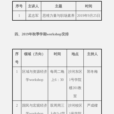
序号
主讲人
主题
时间
1
孟志军
思维力量与职场素养
2019年9月25日
四、2019年秋季学期workshop安排
序
领域（方向）
时间
地点
主持人
号
1
区域与资源经济
每周二晚
沙河东区
郭冬梅
学workshop
上6：30
1号学院
楼201教
室
2
国民与宏观经济
双周周三
沙河校区
严成樑
学workshop
上午3-4节
1号学院