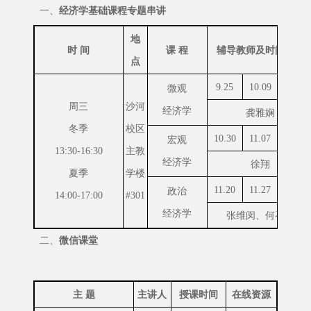
一、
经济学基础课程专题串讲
地
时 间
课 程
辅导教师及时间安排
点
9.25
10.09
10.16
微观
周三
沙河
经济学
龚雅娴
冬季
校区
10.30
11.07
11.13
宏观
13:30-16:30
主教
经济学
徐翔
夏季
学楼
11.20
11.27
12.04
政治
14:00-17:00
#301
经济学
张维闵、何召鹏
二、
微信课堂
主 题
主讲人
授课时间
在线资源