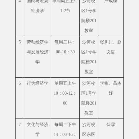
4
国民与宏观
单周周五上午
沙河校
严成樑
经济学
1-2节
区1号学
院楼201
教室
5
劳动经济学
每周二14：
沙河校
张川川、赵
与发展经济
00-16：30
区1号学
文哲
学
院楼201
教室
6
行为经济学
单周五上午
沙河校
李彬、吕杰
10：00-12：
区1号学
妤
00
院楼201
教室
7
文化与经济
每周二下午
沙河校
伏霖
学
14：00-16：
区东区