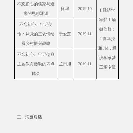
不忘初心的儒家与道
徐华
2019.10
1.经济学
家的思想渊源
家梦工场
不忘初心、牢记使
微信群；
命：从党的三农情结
于爱芝
2019.11
2.喜马拉
看乡村振兴战略
雅FM，经
不忘初心、牢记使命
济学家梦
主题教育活动的四点
兰日旭
2019.11
工场专辑
体会
三、
润园对话