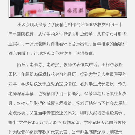
座谈会现场播放了学院精心制作的经管86级校友相识三十
周年回顾视频，从学生的入学登记表到成绩单，从开学典礼到毕
业实习，一张张老照片伴随着怀旧音乐出现，当年稚嫩的面容和
难忘的瞬间，让现场观众心潮澎湃，热泪盈眶。
随后，老领导、老教授、教师代表依次讲话。王柯敬教授
回忆当年组织86级攀枝花实习的经历，提到大学是人生最重要的
四年，学缘是仅次于血缘的宝贵情谊。看到学生成长发展，作为
老师深感幸福，也祝福同学们一切顺利。侯荣华老师感慨往昔岁
月，对校友们取得的成绩表示祝贺。侯老师结合当下社会发展和
宏观形势，又复当年传道授业的风采，嘱咐大家增强理论素养，
提出“学生必须要超过老师”的殷切希望。学校副校长赵丽芬教授
作为经管86级授课教师代表发言，当年师生感情深厚，亲密无