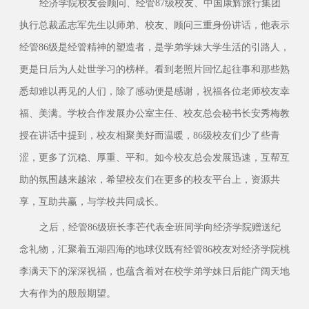
经济学院校友会顾问、经管87级校友、中国康辉旅行集团
执行总裁孟志军先生以师弟、校友、顾问三重身份讲话，他表示
经管86级是经管精神的塑造者，是学弟学妹大学生活的引路人，
更是日后为人处世学习的榜样。看到老照片回忆起往事和那些熟
悉却难以再见的人们，除了感动便是感谢，祝福各位老师校友幸
福、美满。学校合作发展办公室主任、校友总会秘书长安秀梅教
授在讲话中提到，校友相聚美好而温暖，86级校友们少了些青
涩，更多了沉稳、厚重、平和。如今校友总会发展迅速，互帮互
助的氛围越来越浓，希望校友们在更多的校友平台上，资源共
享，互助共赢，与学校共同成长。
之后，经管86级班长李芒代表全班同学向经济学院赠送纪
念礼物，汇聚着五湖四海的地球仪既有经管86校友对经济学院桃
李满天下的深深祝福，也蕴含着对在校学弟学妹日后能广阔天地
大有作为的殷殷期望。