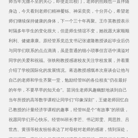
师当年无微不至的关心，即使走出校门，老师的照顾也一直伴随
身边，今天看到老师们精神矍铄、神采奕奕，十分开心，希望老
师们继续保持健康的身体，下一个三十年再聚。王巾英教授表示
时隔多年学生的变化很大，但是师生情谊不变，她祝愿大家顺顺
利利、健健康康。原经管系党总支书记张逮隆教授谈起毕业后仍
与同学们联系的点点滴滴，虽是普通的细小琐事但言语中满溢对
同学的关爱和祝福。张铁刚教授感谢校友关注学校发展，并着重
介绍了学校国际化的发展情况。蒋选教授感慨本次座谈会让他与
自己的老师和学生齐聚一堂，勉励经管86的各位校友“仍在最好
的年华，不要早早的知天命”。苗润生老师风趣幽默地谈到自己
当年所授的高等数学课程让同学们“印象深刻”，王健老师回忆自
己教授的计量经济学课程的趣事，经管86是个“有故事”的班级，
祝愿同学们开心快乐。经管86班长李芒、书记郑雯、周思胜、吕
世杰、黄强等校友纷纷表达了对母校对老师的感谢，情到深处，