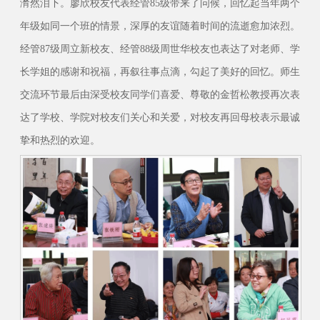
潸然泪下。廖欣校友代表经管85级带来了问候，回忆起当年两个
年级如同一个班的情景，深厚的友谊随着时间的流逝愈加浓烈。
经管87级周立新校友、经管88级周世华校友也表达了对老师、学
长学姐的感谢和祝福，再叙往事点滴，勾起了美好的回忆。师生
交流环节最后由深受校友同学们喜爱、尊敬的金哲松教授再次表
达了学校、学院对校友们关心和关爱，对校友再回母校表示最诚
挚和热烈的欢迎。