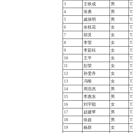
3
王铁成
男
T
4
张勇
男
T
5
戚保明
男
T
6
余枝花
女
T
7
胡灵
女
T
8
李莹
女
T
9
李茹钰
女
T
10
王平
女
T
11
彭荣
女
T
12
孙雯舟
女
T
13
冯唯
女
T
14
周浩杰
男
T
15
李惠东
男
T
16
刘宇聪
女
T
17
赵建苹
男
T
18
徐超
男
T
19
杨群
女
T