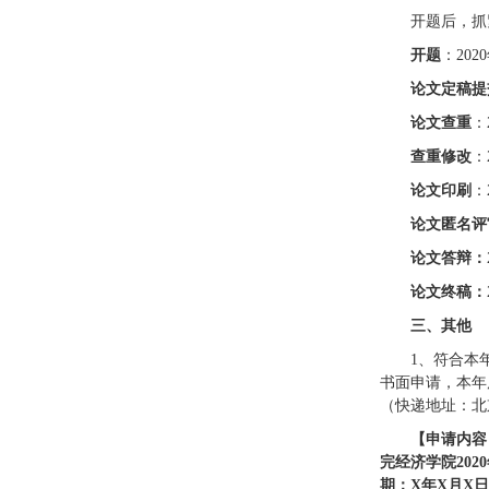
开题后，抓
开题
：202
论文定稿提
论文查重
：
查重修改
：
论文印刷
：
论文匿名评
论文答辩：
论文终稿：
三、其他
1、符合本
书面申请，本年
（快递地址：北
【申请内容
完经济学院20
20
期：X年X月X