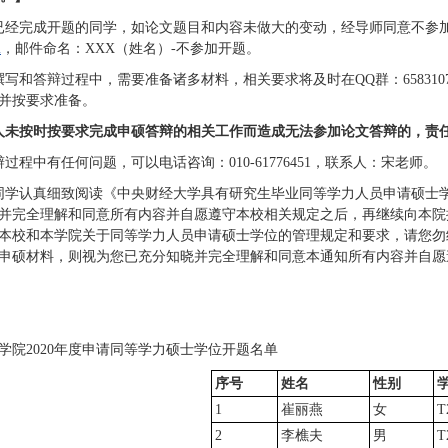
9年已经完成开题的同学，如论文题目和内容未做大的变动，经导师同意不参
m
，邮件命名：XXX（姓名）-不参加开题。
撰写和答辩过程中，需要准备诸多材料，相关要求将及时在QQ群：658310
并按要求准备。
人未按时按要求完成申硕答辩的相关工作而造成无法参加论文答辩的，责
过程中有任何问题，可以电话咨询：010-61776451，联系人：宋老师。
学认真细致阅读《中央财经大学具有研究生毕业同等学力人员申请硕士学位须知》（http://
并完全理解和同意所有内容并自愿遵守本校相关规定之后，再继续向本院
本校和本学院关于同等学力人员申请硕士学位的管理规定和要求，请您勿
申硕材料，则视为您已充分知晓并完全理解和同意本通知所有内容并自愿
学院2020年度申请同等学力硕士学位开题名单
序号
姓名
性别
1
崔丽燕
女
T
2
李樵夫
男
T