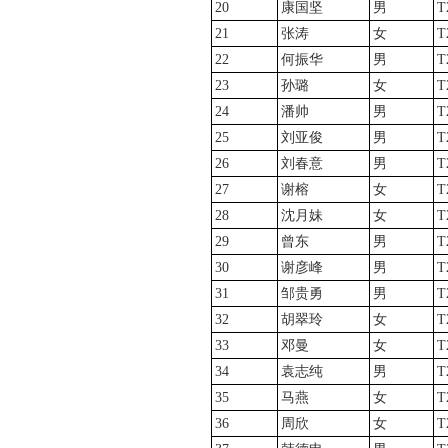
20
康国坚
男
T
21
张涛
女
T
22
何振华
男
T
23
孙璐
女
T
24
潘帅
男
T
25
刘亚俊
男
T
26
刘春意
男
T
27
谢榕
女
T
28
沈月妹
女
T
29
曾东
男
T
30
谢彦峰
男
T
31
邹贵勇
男
T
32
胡翠玲
女
T
33
邓曼
女
T
34
袁志纯
男
T
35
马燕
女
T
36
周欣
女
T