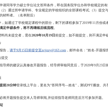
申请同等学力硕士学位论文答辩条件，即在国务院学位办和学校规定的有
（2）通过所申请学科、专业规定的学校组织的全部课程考试;（3）提交
的材料者。（名单附后）
中，如通过了学校规定课程中的部分，剩下的课程参加了2019年11月份或
满足申硕条件，将不再继续后续流程
。
材料尚未提交者，需在
20
20
年10月
19
日
前提交，如不能提交，则不满足申
备
报告，
请于9月15日前提交至zcjjzzy@163.com
，邮件命名：“姓名-开题报
告提交
组导师的建议认真修改开题报告，经导师审核同意后，于2020年9月23
项
提前20分钟
登录线上平台，更名为“答辩序号—姓名”，测试PPT播放、
必将开题报告提交本人导师审阅,并征得指导老师同意后方可参加开题。
写