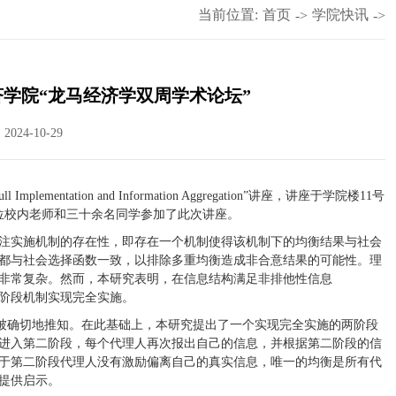
当前位置:
首页
学院快讯
->
->
学院“龙马经济学双周学术论坛”
024-10-29
tation and Information Aggregation”讲座，讲座于学院楼11号
位校内老师和三十余名同学参加了此次讲座。
注实施机制的存在性，即存在一个机制使得该机制下的均衡结果与社会
的均衡结果都与社会选择函数一致，以排除多重均衡造成非合意结果的可能性。理
非常复杂。然而，本研究表明，在信息结构满足非排他性信息
简单的两阶段机制实现完全实施。
以被确切地推知。在此基础上，本研究提出了一个实现完全实施的两阶段
进入第二阶段，每个代理人再次报出自己的信息，并根据第二阶段的信
于第二阶段代理人没有激励偏离自己的真实信息，唯一的均衡是所有代
提供启示。