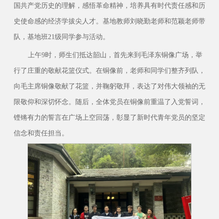
国共产党历史的理解，感悟革命精神，培养具有时代责任感和历
史使命感的经济学拔尖人才。基地教师刘晓勤老师和范颖老师带
队，基地班21级同学参与活动。
上午9时，师生们抵达韶山，首先来到毛泽东铜像广场，举
行了庄重的敬献花篮仪式。在铜像前，老师和同学们整齐列队，
向毛主席铜像敬献了花篮，并鞠躬敬拜，表达了对伟大领袖的无
限敬仰和深切怀念。随后，全体党员在铜像前重温了入党誓词，
铿锵有力的誓言在广场上空回荡，彰显了新时代青年党员的坚定
信念和责任担当。