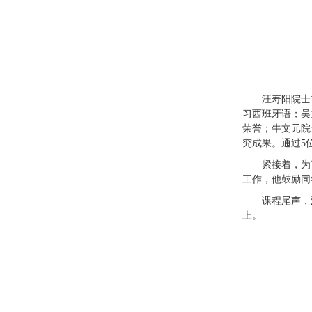
汪寿阳院士
习西班牙语；吴
荣誉；牛文元院
究成果。通过5
紧接着，为
工作，他鼓励同
课程尾声，
上。