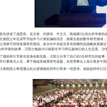
首先讲述了成思危、吴文俊、刘源张、牛文元、陈锡康5位杰出科学家的
文俊院士年近花甲开始学习计算机编程语言，探索全新的数学研究领域；
士深耕可持续发展研究领域，多次向中央提交富有前瞻性的战略政策建议
位科学家的故事，汪院士勉励2025级新生学习和弘扬他们的人生态度、
了激励和引导新生投身创新实践，汪院士分享了自己的5位研究生的故事
学们要敢为人先，勇于挑战高难度研究选题，在世界舞台上发出更多中国
汪寿阳院士希望通过此次授课能给同学们带来一些思考。他鼓励同学们沉