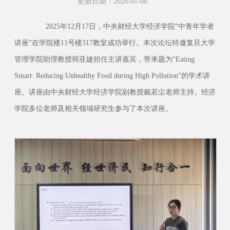
更新日期：2026-01-08
202
5
年
12
月
17
日，中央财经大学经济学院
“
中青年学者
讲座
”
在学院楼
11
号楼
317
教室成功举行。本次论坛特邀复旦大学
管理学院助理教授韩亚婕担任主讲嘉宾，带来题为
“Eating
Smart: Reducing Unhealthy Food during High Pollution”
的学术讲
座。讲座由中央财经大学经济学院副教授
戴若尘
老师主持。经济
学院多位老师及相关领域研究生参与了本次讲座。