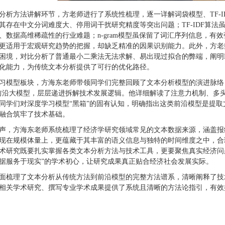
分析方法讲解环节，方老师进行了系统性梳理，逐一详解词袋模型、TF-ID
其存在中文分词难度大、停用词干扰研究精度等突出问题；TF-IDF算
、数据高维稀疏性的行业难题；n-gram模型虽保留了词汇序列信息，
更适用于宏观研究趋势的把握，却缺乏精准的因果识别能力。此外，方老师还
困境，对比分析了普通最小二乘法无法求解、易出现过拟合的弊端，阐明L
化能力，为传统文本分析提供了可行的优化路径。
习模型板块，方海东老师带领同学们完整回顾了文本分析模型的演进脉络，从传
T等前沿大模型，层层递进拆解技术发展逻辑。他详细解读了注意力机制、
同学们对深度学习模型“黑箱”的固有认知，明确指出这类前沿模型是提
融合筑牢了技术基础。
声，方海东老师系统梳理了经济学研究领域常见的文本数据来源，涵盖报
现在规模体量上，更蕴藏于其丰富的语义信息与独特的时间维度之中，合
术研究既要扎实掌握各类文本分析方法与技术工具，更要聚焦真实经济问
据服务于现实”的学术初心，让研究成果真正贴合经济社会发展实际。
面梳理了文本分析从传统方法到前沿模型的完整方法谱系，清晰阐释了技
相关学术研究、撰写专业学术成果提供了系统且清晰的方法论指引，有效