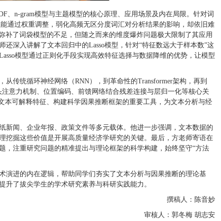
F、n-gram模型与主题模型的核心原理、应用场景及内在局限。针对词
法虽能通过权重调整，弱化高频无区分度词汇对分析结果的影响，却依旧难
有效弥补了词袋模型的不足，但随之而来的维度爆炸问题极大限制了其应用
深入讲解了文本回归中的Lasso模型，针对“特征数远大于样本数”这
asso模型通过正则化手段实现高效特征选择与数据降维的优势，让模型
统循环神经网络（RNN），到革命性的Transformer架构，再到
多头注意力机制、位置编码、前馈网络结合残差连接与层归一化等核心关
取文本可解释特征、构建科学因果推断框架的重要工具，为文本分析与经
纸新闻、企业年报、政策文件等多元载体。他进一步强调，文本数据的
理挖掘这些价值是开展高质量经济学研究的关键。最后，方老师寄语在
题，注重研究问题的精准提出与理论框架的科学构建，始终坚守“方法
术演进的内在逻辑，帮助同学们夯实了文本分析与因果推断的理论基
提升了拔尖学生的学术研究素养与科研实践能力。
撰稿人：陈音妙
审核人：郭冬梅 胡志安