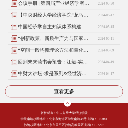
会议手册 | 第四届产业经济学者论坛
2024-05-30
【中央财经大学经济学院“龙马经济学双周学术论坛”】2024年春季学期第五讲：奚锡灿
2024-05-17
中国经济学自主知识体系构建与中国特色社会主义政治经济学理论体系发展创新专题研讨会
2024-05-15
“创新政策、新质生产力与国家创新体系整体效能”研讨会
2024-05-11
“空间一般均衡理论方法和量化研究”研讨会会议手册
2024-05-09
回到未来读书会预告：江艇-实证经济学方法
2024-04-19
中财大讲坛·求是系列&经世济民大讲坛|林毅夫：百年未有之大变局下新结构经济学的自主理论创新
2024-04-17
查看更多
版权所有：中央财经大学经济学院
学院南路校区地址：北京市海淀区学院南路39号 邮编：100081
沙河校区地址：北京市昌平区沙河高教园区 邮编：102206