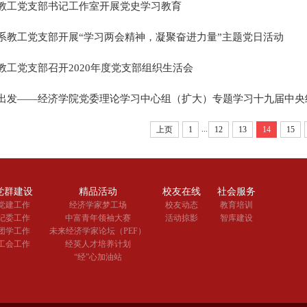
教工党支部书记工作室开展党史学习教育
系教工党支部开展“学习两会精神，凝聚奋进力量”主题党日活动
教工党支部召开2020年度党支部组织生活会
出发——经济学院党委理论学习中心组（扩大）专题学习十九届中央
...
上页
1
12
13
14
15
党群建设
精品活动
校友在线
社会服务
党建工作
经济学家梦工场
校友动态
教育培训
纪委工作
中富青年领袖大赛
活动掠影
智库建设
团学工作
未来经济学家论坛（PEF）
工会工作
经英人才培养计划
“经”心加油站