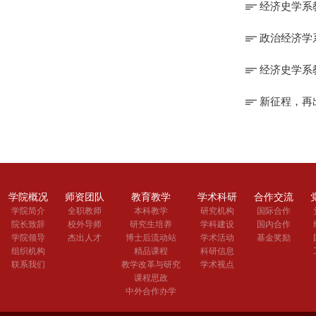
经济史学系
政治经济学
经济史学系
新征程，再
学院概况
师资团队
教育教学
学术科研
合作交流
学院简介
全职教师
本科教学
研究机构
国际合作
院长致辞
校外导师
研究生培养
学科建设
国内合作
学院领导
杰出人才
博士后流动站
学术活动
基金奖励
组织机构
精品课程
科研信息
联系我们
教学改革与研究
学术视点
课程思政
中外合作办学