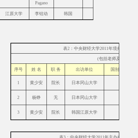
Pagano
江原大学
李铉动
韩国
教授
5
合
表
2
：中央财经大学
2011
年境外出访人
(
包括老师及学生
)
序号
姓 名
职 务
出访单位
国别（地区）
1
黄少安
院长
日本冈山大学
日本
2
杨铮
无
日本冈山大学
日本
3
黄少安
院长
韩国江原大学
韩国
表
3
：中央财经大学
2011
年主办或承办的