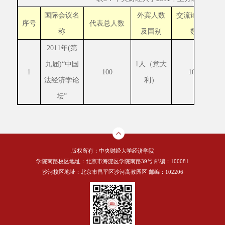
国际会议名
外宾人数
交流论文篇
序号
代表总人数
称
及国别
数
2011
年
(
第
九届
)
“中国
1
人（意大
1
100
100
法经济学论
利）
坛”
版权所有：中央财经大学经济学院
学院南路校区地址：北京市海淀区学院南路39号 邮编：100081
沙河校区地址：北京市昌平区沙河高教园区 邮编：102206