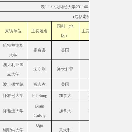
表
1
：中央财经大学
2011
年境外来访人员或团组统
(
包括老师及学生
)
国别（地
来访单位
主宾姓名
主宾职称
/
职位
人数
访
区）
哈特福德郡
霍奇逊
英国
教授
1
学
大学
澳大利亚国
宋立刚
澳大利亚
教授
1
学
立大学
波士顿学院
肖志杰
美国
教授
1
学
怀雅逊大学
Fei Song
加拿大
副教授
1
学
Bram
怀雅逊大学
加拿大
副教授
1
学
Cadsby
Ugo
锡耶纳大学
意大利
教授
1
学