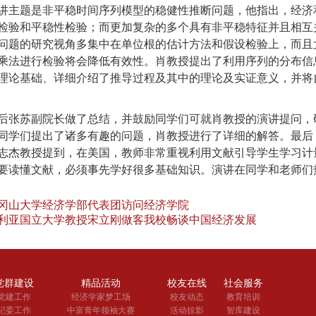
讲主题是非平稳时间序列模型的稳健性推断问题，他指出，经济
检验和平稳性检验；而更加复杂的多个具有非平稳特征并且相互
问题的研究视角多集中在单位根的估计方法和假设检验上，而且
乘法进行检验将会降低有效性。肖教授提出了利用序列的分布信
理论基础、详细介绍了推导过程及其中的理论及实证意义，并将
后张苏副院长做了总结，并鼓励同学们可就肖教授的演讲提问，
同学们提出了诸多有趣的问题，肖教授进行了详细的解答。最后
志杰教授提到，在美国，教师非常重视利用文献引导学生学习计
要读懂文献，必须事先学好很多基础知识。演讲在同学和老师们
冈山大学经济学部代表团访问经济学院
利亚国立大学教授宋立刚做客我校畅谈中国经济发展
党群建设
精品活动
校友在线
社会服务
党建工作
经济学家梦工场
校友动态
教育培训
纪委工作
中富青年领袖大赛
活动掠影
智库建设