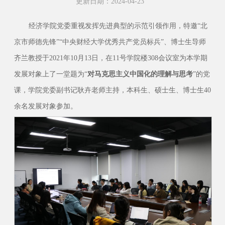
更新日期：2024-04-23
经济学院党委重视发挥先进典型的示范引领作用，特邀“北
京市师德先锋”“中央财经大学优秀共产党员标兵”、博士生导师
齐兰教授于2021年10月13日，在11号学院楼308会议室为本学期
发展对象上了一堂题为“
对马克思主义中国化的理解与思考
”的党
课，学院党委副书记耿卉老师主持，本科生、硕士生、博士生40
余名发展对象参加。