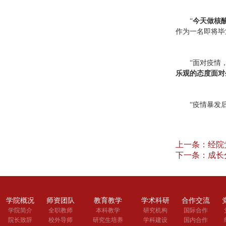
“
今天做核
作为一名即将毕
“面对疫情
乐观的态度面对
“疫情暴发
上一条：
经院
下一条：
成长
学院概况
师资团队
教育教学
学术科研
合作交流
学院简介
全职教师
本科教学
研究机构
国际合作
院长致辞
校外导师
研究生培养
学科建设
国内合作