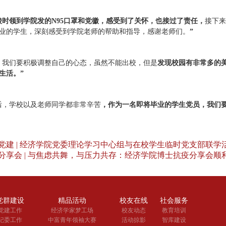
酸时领到学院发的N
95
口罩和党徽，感受到了关怀，也接过了责任，
接下来
业的学生，深刻感受到学院老师的帮助和指导，感谢老师们。
”
，我们要积极调整自己的心态，虽然不能出校，但是
发现校园有非常多的
生活。”
后，学校以及老师同学都非常辛苦
，作为一名即将毕业的学生党员，我们
党建 | 经济学院党委理论学习中心组与在校学生临时党支部联学
分享会 | 与焦虑共舞，与压力共存：经济学院博士抗疫分享会顺
党群建设
精品活动
校友在线
社会服务
党建工作
经济学家梦工场
校友动态
教育培训
纪委工作
中富青年领袖大赛
活动掠影
智库建设