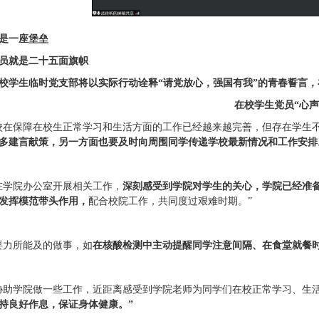
是一座堡垒
员就是二十五面旗帜
校学生临时党支部将以实际行动诠释“请党放心，强国有我”的青春誓言
在校学生党员“心声
校在保障在校生正常学习和生活方面的工作已经越来越完善，但存在学生
多建言献策，另一方面也要及时向周围同学传递学校最新情况和工作安排
在学院办公室开展相关工作，
深刻感受到学院对学生的关心，学院已经准
发挥模范带头作用，
配合校院工作，共同度过艰难时期。”
要力所能及的做事，如
在核酸检测中主动提醒同学注意间隔、在食堂就餐
协助学院做一些工作，近距离感受到学院老师为同学们在校正常学习、生
持良好作息，保证身体健康。”