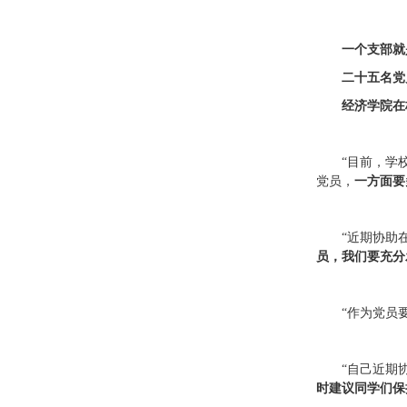
一个支部就
二十五名党
经济学院在
“目前，学
党员，
一方面要
“近期协助
员，我们要充分
“作为党员
“自己近期
时建议同学们保