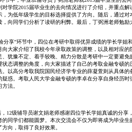
”环节中，毕业班辅导员丁弼洲老师就
2015
届毕业生的去向
别对学院
2015
届毕业生的去向情况进行了介绍，并重点解
示，为低年级学生的目标选择提供了方向。随后，通过对
读，向同学们分析了读研的利弊。最后，丁弼洲老师勉励
经验分享”环节中，四位在考研中取得优异成绩的学长学姐
月向大家介绍了我校今年录取政策的调整，以及相对应的
足、犹豫不定、着手较晚、精
力分散是考研中一定要避免
理状态调整的角度，向大家描述了自己的考取金融专硕的
法。以高分考取我院国民经济学专业的薛凝萱则从具体的
的疑惑。考取人民大学金融专硕的李卓在分享自身经历时
习方法。
后，12级辅导员谢文娟老师感谢四位学长学姐真诚的分享
考的
同学们都能圆梦。本次交流会不仅为即将成为毕业生
了方向，取得了良好效果。