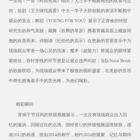
一呈现：一首《时间煮雨》唱出了大三学子相聚相别的欢喜与悲
伤，短剧《王大锤找真爱》中大一学子大胆创新的表演不断戳中
观众的笑点；舞蹈《YOUNG FOR YOU》展示了正青春的经院
研究生的帅气美丽；藏舞《欢腾的草原》携着青藏高原上藏族同
胞的欢喜而来。诗朗诵《纪伯伦的启示》在悠扬的背景音乐中为
现场观众带来一场心灵的洗涤；魔术《超能力》将观众的眼球紧
紧抓住，吞针穿线的环节更是让观众连声叫好；乐队Noon Break
的歌曲联唱，为现场观众带来了极致的视听盛宴，在美妙的音符
中师生摇曳着手中的荧光棒，为他们喝彩。
精彩瞬间
穿插于节目间的班级视频展示，一次次将现场观众拉入回
忆的漩涡，回顾过往的点滴。国经管12的班级视频温情脉脉，感
谢2012的相遇，惜别2014的相守，相约2024的重聚，记忆与期待