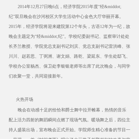
2014年12月27日晚6点，经济学院2015年度“经&middot;
纪”双旦晚会在沙河校区大学生活动中心金色大厅华丽开幕。
2015年，经济学院将迎来建院第12个年头，古语12年为一纪，故
晚会主题定为“经&middot;纪”。学校纪委副书记、监察审计处处
长齐兰教授、学院党总支副书记刘滨、党总支副书记雷洪峰、张
川川、赵若思、丁弼洲、谢文娟、路乾、梁延东、学生处邸飞、
学校办公室杨杰、保卫处李银银老师等出席了此次晚会，与同学
们欢聚一堂，共同迎接新年。
火热开场
晚会在动感十足的恰恰和爵士舞中拉开帷幕，热情的音乐
配上活力四射的舞蹈瞬间点燃了现场气氛。暖场舞之后，四位主
持人盛装出场，宣布晚会正式开始。学院师生精心准备的节目一