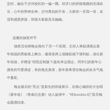
交织，融合于沙河校区的一偏一隅。经济12的班级视频则充满欢
乐，心中的男神女神，沙河离别的不舍，大家你一言我一语，友
谊和感恩拼接，班级大家庭其乐融融。
温馨的抽奖环节
抽奖活动将晚会推向了另一个高潮。主持人将贴满观众新
年祝福的黑板推上舞台，邀请老师上场随机揭下便利贴，读出新
年祝福，并赠送“经院定制版”U盘给幸运观众。同学们的新年心
愿有的可爱调皮，有的饱含真情，新年新希望在晚会的欢乐气氛
中蔓延。
晚会最后的“亮点”是新生的班级展示，在精心编排的大合唱
《童年收》《青春纪念册》动人旋律中，“经&middot;纪”双旦晚
会圆满结束。