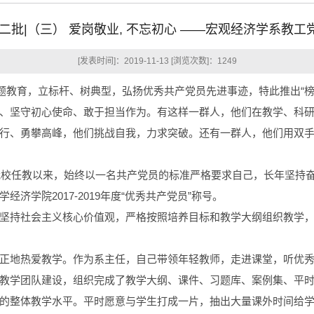
二批|（三） 爱岗敬业, 不忘初心 ——宏观经济学系教
[发表时间]：2019-11-13 [浏览次数]：
1249
题教育，立标杆、树典型，弘扬优秀共产党员先进事迹，特此推出“榜
、坚守初心使命、敢于担当作为。有这样一群人，他们在教学、科
行、勇攀高峰，他们挑战自我，力求突破。还有一群人，他们用双
入我校任教以来，始终以一名共产党员的标准严格要求自己，长年坚持
学院2017-2019年度“优秀共产党员”称号。
坚持社会主义核心价值观，严格按照培养目标和教学大纲组织教学，
正地热爱教学。作为系主任，自己带领年轻教师，走进课堂，听优秀
教学团队建设，组织完成了教学大纲、课件、习题库、案例集、平
的整体教学水平。平时愿意与学生打成一片，抽出大量课外时间给