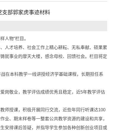
工党支部郭家虎事迹材料
样人物”栏目。
研、人才培养、社会工作上精心耕耘、无私奉献、硕果累
手铸就事业的摩天大楼，感念母校、回馈社会。栏目将定
奋战在本科教学一线讲授经济学基础课程，长期担任系
爱岗敬业，教学评估成绩优秀且稳定，近5年教学评估
教师授课，积极开展同行交流，近些年同行听课达100
时作业、期末样卷等一整套公共教学资源的建设和共享，
学生安排课后答疑，并指导学生参加各种创新创业项目或