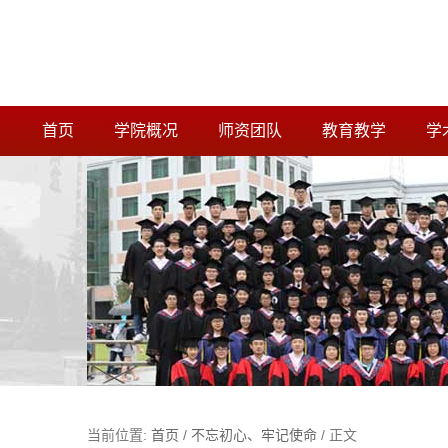
首页
学院概况
师资团队
教育教学
学
当前位置:
首页
/
不忘初心、牢记使命
/ 正文