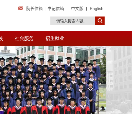
院长信箱
书记信箱
中文版
丨
English
线
社会服务
招生就业