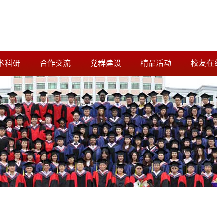
术科研
合作交流
党群建设
精品活动
校友在