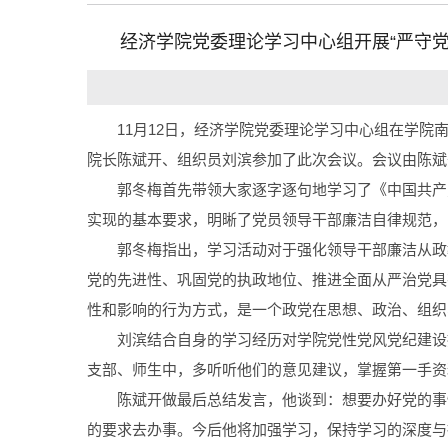
经济学院党委理论学习中心组开展“严守党
11月12日，经济学院党委理论学习中心组在学院
院长陈斌开、组织员刘滨参加了此次会议。会议由陈斌
郭冬梅首先带领大家逐字逐句地学习了《中国共产
实现的基本要求，明晰了党员领导干部廉洁自律规范，
郭冬梅指出，学习活动对于强化领导干部廉洁从政
党的先进性、巩固党的执政地位、推进全面从严治党具
性和影响的行为方式，是一个政党在思想、政治、组织
刘滨结合自身的学习经历对学院党性党风党纪建设
支部、师生中，多听听他们的意见建议，掌握第一手资
陈斌开做最后总结发言，他谈到：想要办好党的事
的要求去办事。今后他将加强学习，保持学习的深度与