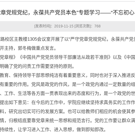
章党规党纪，永葆共产党员本色”专题学习——“不忘初
[发表时间]：2019-11-15 [浏览次数]：
768
南路校区主教楼1305会议室开展了以“严守党章党规党纪，永葆共产
开主持，郭冬梅做重点发言。
党章程》《中国共产党党员领导干部廉洁从政若干准则》以及《中
明确了党的问责工作需要坚持的原则。
教育、保持领导干部思想纯洁有着重要意义，同时也对于深入推进
有重要的作用。党风是政党的作风，是一个政党内通过一定数量的
、工作、生活等各方面一贯表现出来的态度和行为，是一个政党的
提出如下意见：在今后的工作中，学院应继续坚持求真务实的工作
料，研究出切实可行的发展方案。也可以给教师们相应的机会使其
情，归根结底要靠党章来统一思想和规范言行。党的工作要让群众
持续性，让学习进入工作、进入思想，做到即知即改。