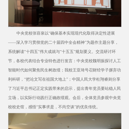
中央党校张容泉以“确保基本实现现代化取得决定性进展
——深入学习贯彻党的二十届四中全会精神”为题作主题分享，
系统解读“十四五”伟大成就与“十五五”规划要义。交流研讨环
节，各校代表结合专业特色进行发言：中央党校魏明振探讨人工
智能时代如何聚焦民生树政绩；我校王亚琦号召财经学子摒弃功
利科研，“把论文写在祖国大地上”；中国人民大学杜翔睿则分享
了习近平总书记正定实践带来的启示，提出青年党员要站稳人民
立场，以实际行动践行正确政绩观。会后，全体党员参观中央党
校校史馆，感悟“实事求是，不尚空谈”的优良传统。