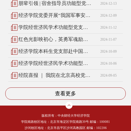
朋辈引领 | 宿舍指导员功能型党支部成功举办期末复习经验分享会
2024-12-13
经济学院党委开展“我国军事安全环境与战略选择”专题讲座
2024-12-09
学院经世济民学术功能型党支部观影学习《志愿军：存亡之战》
2024-11-12
红色光影映初心，英勇军魂励前行——本科生第二、第三党支部观影学习《志愿军：存亡之战》
2024-11-07
经济学院本科生党支部赴中国共产党历史展览馆参观学习
2024-10-09
经济学院经世济民学术功能型党支部第五期见面会暨会务工作培训课顺利开展
2024-10-06
经院喜报 ｜ 我院在北京高校党建工作“标杆院系”“样板支部”“党建引领实践创新示范项目”培育创建中获得佳绩
2024-09-05
查看更多
版权所有：中央财经大学经济学院
学院南路校区地址：北京市海淀区学院南路39号 邮编：100081
沙河校区地址：北京市昌平区沙河高教园区 邮编：102206