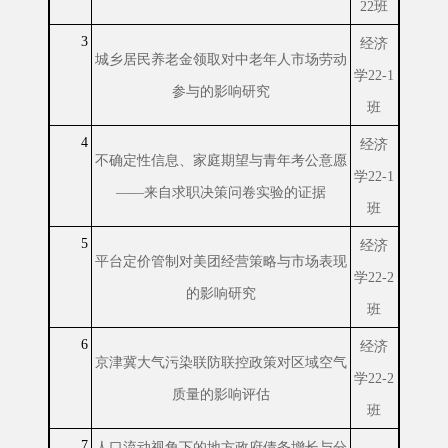
22班
3
经济
城乡居民养老金领取对中老年人市场劳动
学22-1
参与的影响研究
班
4
经济
不确定性信息、家庭期望与青年考公意愿
学22-1
——来自求职决策问卷实验的证据
班
5
经济
平台定价管制对美团经营策略与市场表现
学22-2
的影响研究
班
6
经济
京津冀大气污染联防联控政策对区域空气
学22-2
质量的影响评估
班
7
人口流动视角下的地方政府债务增长与分