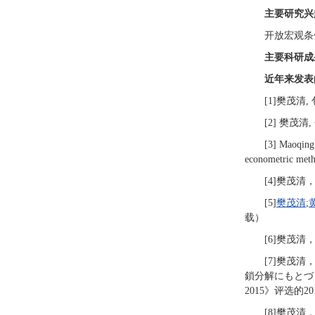
主要研究兴
开放宏观条
主要科研成
近年来发表
[1]樊茂清,
[2] 樊茂清
[3] Maoqing 
econometric m
[4]樊茂清
[5]
樊茂清
;
载）
[6]樊茂
[7]樊茂
鎖分解にもとづく
2015》评选的2
[8]樊茂