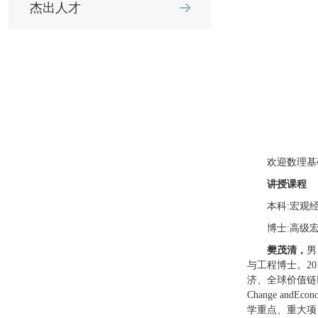
杰出人才
欢迎数理基
讲授课程
本科:宏观
博士:高级宏
樊茂清，
男
与工程博士。2
济、全球价值链
Change a
学重点、重大项