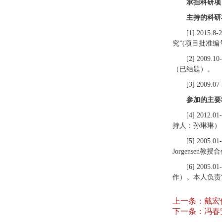
承担科研项
主持的科研
[1] 20
究”(项目批准编号：
[2] 20
（已结题）。
[3] 200
参加的主要
[4] 20
持人：孙琳琳）
[5] 20
Jorgense
[6] 200
作）。本人负责
上一条：
戴宏
下一条：
冯春