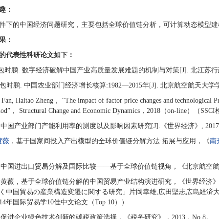
趣：
件下的中国经济问题研究，主要包括全球价值链分析，可计算动态模型建
果：
的代表性科研论文如下：
 包时鹏. 数字经济破解中国产业高质量发展难题的机制与对策[J]. 北江苏行政学院学报,
, 包时鹏. 中国农业部门经济增长核算:1982—2015年[J]. 北京航空航天大学学报:社会
Fan, Haitao Zheng， “The impact of factor price changes and technological Prog
ethod”， Structural Change and Economic Dynamics，2018（on-line）（S
，中国产业部门产能利用率的测度以及影响因素研究[J].《世界经济》, 2017,40
黄薇
，基于国家间投入产出模型的全球价值链分解方法:拓展与应用，《
南
清，中国进出口贸易分解及国际比较——基于全球价值链视角，《北京航空航
清，黄薇，基于全球价值链分解的中国贸易产业结构演进研究，《世界经济》，
中国貿易の産業構造変遷に関する研究」片岡幸雄,広田堅志広島経済大学経済研究論集3
014年国际贸易学10佳中文论文（Top 10））
清，促进企业绿色技术创新的碳税政策选择，《税务研究》，2013，No.8。