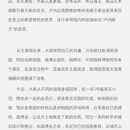
品。在主展馆，大家认真参观。珍奇花卉、奇石瑰宝、插花艺术
都吸引着大家的目光。卢沟运筏图惟妙惟肖地展示着这座具有历
史意义的桥梁曾经的胜景，设计者用现代科技描绘出“卢沟晓
月”的美景。
从主展馆出来，大家按照自己的兴趣，分别前往欧洲风情
园、阿拉伯风情园、港澳台园区、锦绣谷、中国园林博物馆等各
个展区，在游览过程中，适逢花车主题巡游，园博园景观大道两
侧瞬间便围满了游客。
午后，大家从不同的场馆参观回来，统一在5号服务区小
憩。围坐在一起的会员们，讲述着北京园的壮观、岭南园的别
致、鄂尔多斯园的特色以及伊朗园的异域风情，分享着自己的感
悟。园博会，让这片土地焕发了新的生机。经过一系列科学的规
划设计和整治，在园博会之前，永定河已经脱胎换骨。从城市上