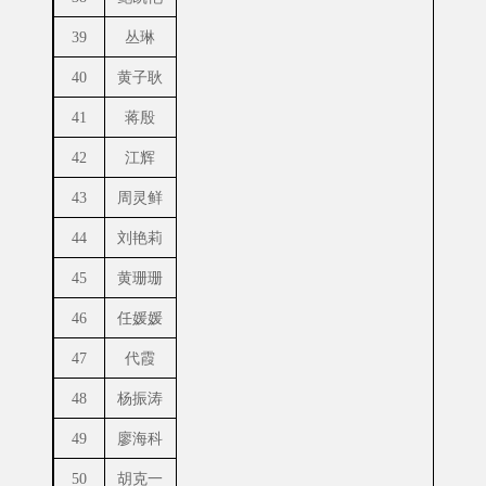
39
丛琳
40
黄子耿
41
蒋殷
42
江辉
43
周灵鲜
44
刘艳莉
45
黄珊珊
46
任媛媛
47
代霞
48
杨振涛
49
廖海科
50
胡克一