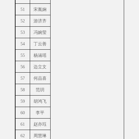
51
宋胤娴
52
游济齐
53
冯婉莹
54
丁云善
55
杨涵瑶
56
边立文
57
何品喜
58
范玥
59
胡鸿飞
60
李平
61
赵亦珏
62
周慧琳