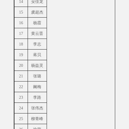
14
殳佳龙
15
虞超杰
16
杨霞
17
黄云晋
18
李志
19
蒋贝
20
杨益灵
21
张璐
22
阚梅
23
李路
24
张伟杰
25
柳青峰