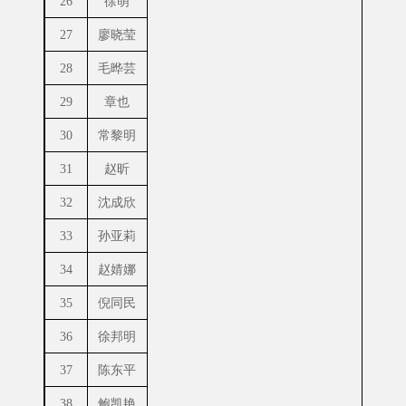
26
徐萌
27
廖晓莹
28
毛晔芸
29
章也
30
常黎明
31
赵昕
32
沈成欣
33
孙亚莉
34
赵婧娜
35
倪同民
36
徐邦明
37
陈东平
38
鲍凯艳