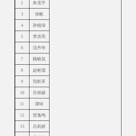
2
朱克宇
3
张帆
4
孙植绿
5
李洪亮
6
沈丹华
7
顾晓花
8
赵彬儒
9
范昕禾
10
吕裕硕
11
谭轲
12
贺逸鸣
13
吕莉妍