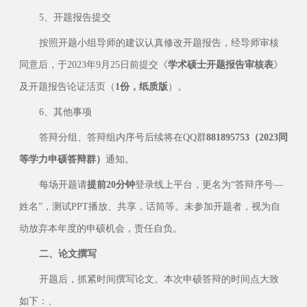
5、开题报告提交
按照开题小组导师的建议认真修改开题报告，经导师审核
同意后，于2023年9月25日前提交《
学术硕士开题报告审核表
》
及开题报告论证活页（
1份，纸质版
）。
6、其他事项
答辩分组、答辩组内序号后续将在QQ群
881895753
（2023同
等学力申硕答辩群）
通知。
每场开题请
提前20分钟
登录线上平台，更名为“答辩序号—
姓名”，测试PPT播放、共享，话筒等。未参加开题者，视为自
动放弃本年度的申硕机会，责任自负。
二、论文撰写
开题后，抓紧时间撰写论文。本次申硕答辩的时间点大致
如下：、