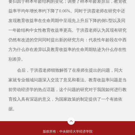
要归因于样本年龄结构的变化；调整了样本年龄差异后，教育收
益率平均年增长率约下降了0.06%。同时于洪霞老师在研究中还
发现教育收益率在生命周期中呈现先上升后下降的倒U型以及同
一年龄结构中女性教育收益率更高。于洪霞老师认为其现有研究
仍然有改进的空间同时提出新的研究方向：代表性年龄段在中西
方为什么存在差异以及教育收益率的生命周期轨迹为什么存在性
别差异。
会后，于洪霞老师细致解答了在座师生提出的问题，同大
家就专业领域问题深入交流了意见和看法。教育收益率问题是当
前劳动经济学的热点话题，这个问题的研究对于我国如何进行教
育投入具有深远的意义，为国家政策的制定提供了一个有效依
据。
版权所有：中央财经大学经济学院