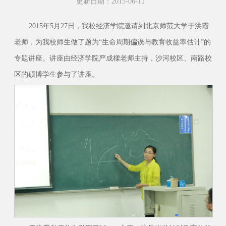
更新日期：2015-06-11
2015年5月27日，我校经济学院邀请到北京师范大学于洪霞
老师，为我校师生做了题为“生命周期偏误与教育收益率估计”的
专题讲座。讲座由经济学院严成樑老师主持，沙河校区、南路校
区的硕博学生参与了讲座。