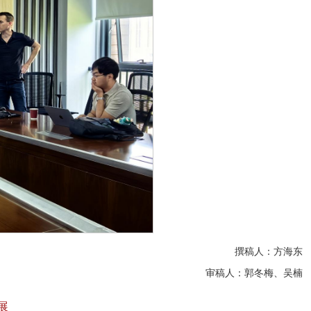
撰稿人：方海东
审稿人：郭冬梅、吴楠
展