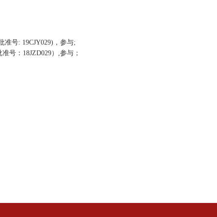
批准号
: 19CJY029)
，
参与
;
批准号：
18JZD029
）
,
参与；