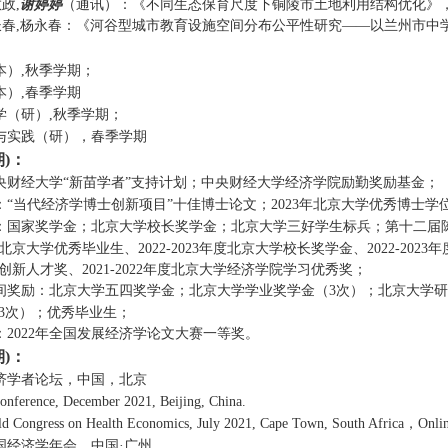
政,
谢婷婷
（通讯）
：《
不同生态保育尺度下铜陵市土地利用结构优化
》
春,杨永春
：《
河谷型城市教育设施空间分布公平性研究——以兰州市中
本）
,
秋季学期
；
本）
,
春季学期
学（研）
,
秋季学期
；
与实践（研），春季学期
期
)
：
央财经大学
“新苗学者”支持计划；
中央财经大学
经济学院
励勤奖励基金
；
：
“当代经济学博士创新项目”十佳博士论文
；
2
023
年北京大学优秀博士学
：
国家奖学金；
北京大学校长奖学金
；
北京大学三好学生标兵；
第十二届
北京大学优秀毕业生
、
2022-2023
年度北京大学校长奖学金
、
2022-2023
年
创新人才奖
、
2021-2022
年度北京大学经济学院学习优秀奖；
间
奖励
：
北京大学五四奖学金
；北京大学学业奖学金
（
3
次）
；北京大学研
3
次）
；优秀毕业生；
：
2
022
年全国发展经济学论文大赛一等奖
。
期
)
：
济学者论坛，中国，北京
ference, December 2021, Beijing, China.
d Congress on Health Economics, July 2021, 
Cape Town, South Africa
，
Onlin
国经济学年会，中国
·
广州
.