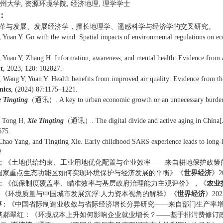
州大学
, 
资源环境学院
, 
经济地理
, 
理学
学士
：
革与发展、
发展经济学，擅长地理学、遥感科学与经济学的交叉研究。
, Yuan Y. Go with the wind: Spatial impacts of environmental regulations on eco
, Yuan Y, Zhang H. Information, awareness, and mental health: Evidence from ai
t
, 2023, 120: 102827.
, Wang Y, Yuan Y. Health benefits from improved air quality: Evidence from the 
mics
, (2024) 87:1175–1221.
e Tingting
（通讯）
. A key to urban economic growth or an unnecessary burden
, Tong H, 
Xie Tingting
（通讯）
. The digital divide and active aging in China[J
675.
Chao Yang, and Tingting Xie
. 
Early childhood SARS experience leads to long-l
2
.
：《
土地供给约束、工业用地优化配置与企业效率——来自耕地保护政策
国家重点生态功能区如何实现环境保护与经济发展的平衡
》《
世界经济
》
2
：《
低保制度覆盖率、瞄准效率与基层政府治理能力主观评价
》，《
农业
勇
《
环境质量与中国城市发展沉浮:人力资本视角的解释
》《
世界经济
》
202
婷
：《
中国省际制造业收敛与省际经济增长分异研究——来自部门生产率
婷
,郝翠红
：《
环境成本上升如何影响企业就业增长？——基于排污费修订