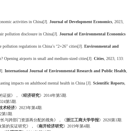
nomic activities in China[J]. 
Journal of Development Economics
, 2023, 
r pollution disclosure in China[J]. 
Journal of Environmental Economics 
pollution regulations in China’s “2+26” cities[J]. 
Environmental and 
? Opening airports in small and medium-sized cities[J]. 
Cities
, 2023, 133: 
]. 
International 
J
ournal of 
E
nvironmental 
R
esearch and 
P
ublic 
H
ealth
, 
asting impacts on adulthood mental health in China 
[J]. 
Scientific Reports
, 
的证据
》，《
经济研究
》
2014
年
第5期
.
024
第5期
.
技术经济
》
2023
年第4期
.
2
第1期
.
增长与跨部门资源再分配的视角
》，《
浙江工商大学学报
》
2020
第1期
.
政策的实证研究
》，《
南开经济研究
》
2019
年第4期
.