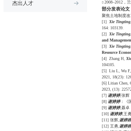
2008–2012
，兰
杰出人才
部分
发表
论文
聚焦
土地制度改
[1]  
Xie Tingting
164: 103139.
[2] 
 Xie Tingting
and Managemen
[3]  
Xie Tingting
Resource Econo
[4]  Zhang H, 
Xi
104105.
[5]  Liu L, Wu F
2021, 18(23): 12
[
6
]
Litian Chen, 
2023, (13): 2257
[
7
] 
谢婷婷
,张辉
[
8
] 
谢婷婷
：《
[
9
] 
谢婷婷
,聂卓
[
10
] 
谢婷婷
,王
[
1
1
] 
张辉,
谢婷
[
1
2
]
王勇,
谢婷