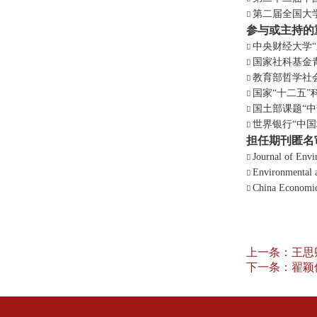
第二届全国大
参与
或主持
的
中央财经大学
国家社科基金
教育部哲学社
国家
“
十二五
”
国土部课题
“
中
世界银行
“
中国
担任期刊匿名
Journal of Env
Environmental 
China Economi
上一条：
王思
下一条：
翟颖