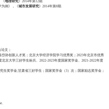
，《
地理研究
》
2014
年第1
2
期
.
学为例
》，《
城市发展研究
》
2014
年第8期
.
位论文
；
陈岱孙创新人才奖；
北京大学经济学院学习优秀奖
；
2023
年北京市优秀
度北京大学三好学生标兵
、
2022-2023
年度国家奖学金
、
2021-2022
年度
究生奖学金
;
甘肃省三好学生；国家奖学金
（
3
）次
；
国家励志奖学金；
e.