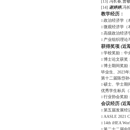
[
1
3
]
冯长春,曹敏
[
1
4
]
谢婷婷
,
冯长
教学经历
：
政治经济学（
微观经济学（
高级政治经济
产业组织理论
获得奖项
 (
近
学校奖励：
中
博士论文获奖
博士期间
奖励
毕业生
、
2023
年
第十二届陈岱孙
硕士
、学士
期
优秀学生标兵
（
行业协会奖励
会议经历
 (
近
第五届发展经
AASLE 2021 Con
14th iHEA Worl
第二十二届中