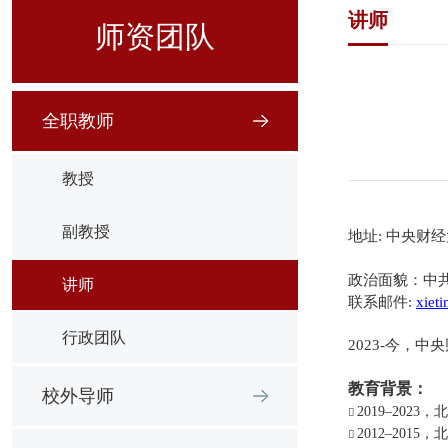
讲师
师资团队
全职教师
教授
副教授
地址
:
中央财经
政治面貌：中
讲师
联系
邮件
: 
xiet
行政团队
2023-
今，中央
教育背景：
校外导师
201
9
–20
23
，北
2012–2015
，北