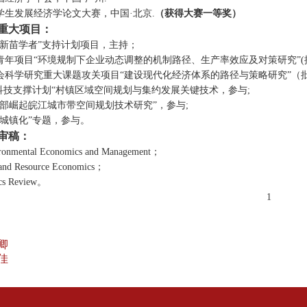
学生发展经济学论文大赛，中国
·
北京
.
（获得大赛一等奖）
重大
项目
：
“新苗学者”支持计划项目，主持；
青年项目
“
环境规制下企业动态调整的机制路径、生产率效应及对策研究
”(
会科学研究重大课题攻关项目
“
建设现代化经济体系的路径与策略研究
”
（
科技支撑计划
“
村镇区域空间规划与集约发展关键技术
，
参与
;
部崛起皖江城市带空间规划技术研究
”
，参与
;
城镇化
”
专题
，参与
。
审稿
：
ironmental Economics and Management
；
and Resource Economics
；
cs Review
。
1
卿
佳