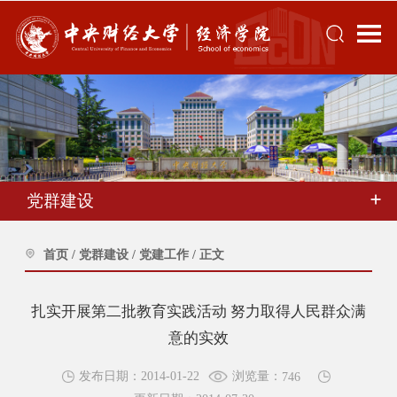
党群建设
首页
/
党群建设
/
党建工作
/
正文
扎实开展第二批教育实践活动 努力取得人民群众满
意的实效
浏览量：
发布日期：2014-01-22
746