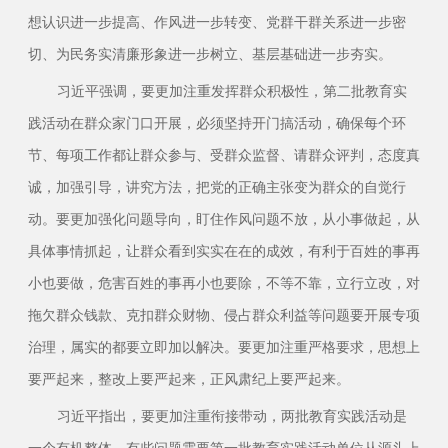
想认识进一步提高、作风进一步转变、党群干群关系进一步密
切、为民务实清廉形象进一步树立、基层基础进一步夯实。
习近平强调，要更加注重发挥群众积极性，第二批教育实
践活动在群众家门口开展，必须坚持开门搞活动，确保每个环
节、每项工作都让群众参与、受群众监督、请群众评判，态度真
诚，加强引导，讲究方法，把党的正确主张变为群众的自觉行
动。要更加强化问题导向，盯住作风问题不放，从小事做起，从
具体事情抓起，让群众看到实实在在的成效，有利于百姓的事再
小也要做，危害百姓的事再小也要除，不等不靠，立行立改，对
拖欠群众钱款、克扣群众财物、侵占群众利益等问题要开展专项
治理，属实的都要立即加以解决。要更加注重严格要求，思想上
要严起来，整改上要严起来，正风肃纪上要严起来。
习近平指出，要更加注重衔接带动，两批教育实践活动是