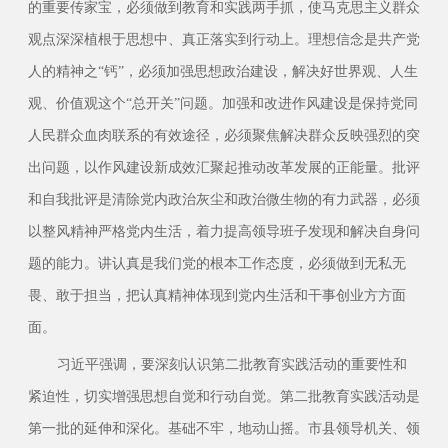
的重要传家宝，必须做到教育和实践两手抓，使马克思主义群众
观点深深植根于思想中、真正落实到行动上。理想信念是共产党
人的精神之“钙”，必须加强思想政治建设，解决好世界观、人生
观、价值观这个“总开关”问题。加强和改进作风建设是保持党同
人民群众血肉联系的有效途径，必须聚焦解决群众反映强烈的突
出问题，以作风建设新成效汇聚起推动改革发展的正能量。批评
和自我批评是清除党内政治灰尘和政治微生物的有力武器，必须
以整风精神严格党内生活，着力提高领导班子发现和解决自身问
题的能力。讲认真是我们党的根本工作态度，必须做到无私无
畏、敢于担当，把认真精神体现到党内生活和干事创业方方面
面。
习近平强调，要深刻认识第二批教育实践活动的重要性和
紧迫性，切实增强思想自觉和行动自觉。第二批教育实践活动是
第一批的延伸和深化。基础不牢，地动山摇。市县领导机关、领