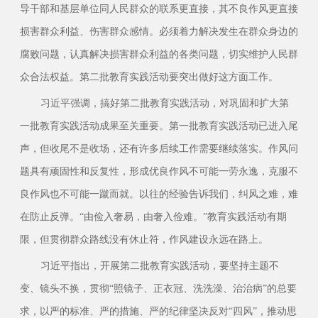
导干部和基层单位同人民群众的联系更直接，其不良作风更直接
损害群众利益、伤害群众感情。必须着力解决发生在群众身边的
腐败问题，认真解决损害群众利益的各类问题，切实维护人民群
众合法权益。第二批教育实践活动要突出做好这方面工作。
习近平强调，搞好第二批教育实践活动，对巩固和扩大第
一批教育实践活动成果至关重要。第一批教育实践活动已进入尾
声，但收尾不是收场，还有许多后续工作需要继续落实。作风问
题具有顽固性和反复性，形成优良作风不可能一劳永逸，克服不
良作风也不可能一蹴而就。以往的经验告诉我们，纠风之难，难
在防止反弹。“由俭入奢易，由奢入俭难。”教育实践活动有期
限，但贯彻群众路线没有休止符，作风建设永远在路上。
习近平指出，开展第二批教育实践活动，要坚持主题不
变、镜头不换，贯彻“照镜子、正衣冠、洗洗澡、治治病”的总要
求，以严的标准、严的措施、严的纪律坚决反对“四风”，推动思