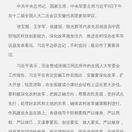
中共中央总书记、国家主席、中央军委主席习近平9日下午
在十二届全国人大二次会议安徽代表团参加审议。
张宝顺、王学军、侯建国、陈光辉等代表先后就提高中西
部地区科技创新能力、深化改革激发活力、推进农村综合改革等
议题发表看法。习近平边听边记，不时提问，最后作了重要讲
话。
习近平表示，完全赞成张德江同志所作的全国人大常委会
工作报告。习近平在肯定安徽工作后指出，安徽要深化改革，扩
大开放，锐意进取，在全面建成小康社会征程上迈出更大步伐。
要积极深化农村改革，把握正确方向，尊重农民意愿，坚持试点
先行，处理好农民和土地的关系，确保农村改革健康顺利进行。
作风建设永远在路上。各级领导干部都要既严以修身、严以用
权、严以律己，又谋事要实、创业要实、做人要实。严以修身，
就是要加强党性修养，坚定理想信念，提升道德境界，追求高尚