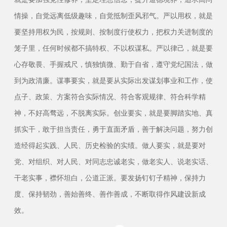
情操，自觉远离低级趣味，自觉抵制歪风邪气。严以用权，就是
要坚持用权为民，按规则、按制度行使权力，把权力关进制度的
笼子里，任何时候都不搞特权、不以权谋私。严以律己，就是要
心存敬畏、手握戒尺，慎独慎微、勤于自省，遵守党纪国法，做
到为政清廉。谋事要实，就是要从实际出发谋划事业和工作，使
点子、政策、方案符合实际情况、符合客观规律、符合科学精
神，不好高骛远，不脱离实际。创业要实，就是要脚踏实地、真
抓实干，敢于担当责任，勇于直面矛盾，善于解决问题，努力创
造经得起实践、人民、历史检验的实绩。做人要实，就是要对
党、对组织、对人民、对同志忠诚老实，做老实人、说老实话、
干老实事，襟怀坦白，公道正派。要发扬钉钉子精神，保持力
度、保持韧劲，善始善终、善作善成，不断取得作风建设新成
效。