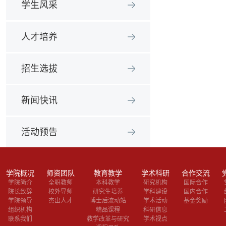
学生风采
人才培养
招生选拔
新闻快讯
活动预告
学院概况
师资团队
教育教学
学术科研
合作交流
学院简介
全职教师
本科教学
研究机构
国际合作
院长致辞
校外导师
研究生培养
学科建设
国内合作
学院领导
杰出人才
博士后流动站
学术活动
基金奖励
组织机构
精品课程
科研信息
联系我们
教学改革与研究
学术视点