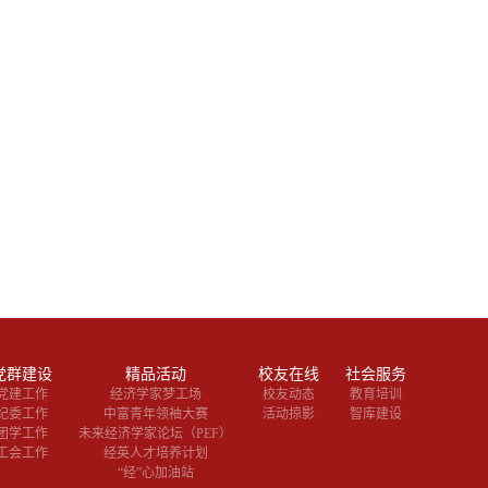
党群建设
精品活动
校友在线
社会服务
党建工作
经济学家梦工场
校友动态
教育培训
纪委工作
中富青年领袖大赛
活动掠影
智库建设
团学工作
未来经济学家论坛（PEF）
工会工作
经英人才培养计划
“经”心加油站