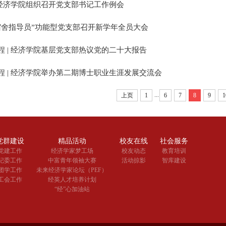
| 经济学院组织召开党支部书记工作例会
宿舍指导员”功能型党支部召开新学年全员大会
程 | 经济学院基层党支部热议党的二十大报告
程 | 经济学院举办第二期博士职业生涯发展交流会
...
上页
1
6
7
8
9
1
党群建设
精品活动
校友在线
社会服务
党建工作
经济学家梦工场
校友动态
教育培训
纪委工作
中富青年领袖大赛
活动掠影
智库建设
团学工作
未来经济学家论坛（PEF）
工会工作
经英人才培养计划
“经”心加油站