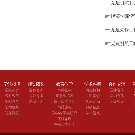
党建引航 
经济学院“
党建先锋工
党建引航工
学院概况
师资团队
教育教学
学术科研
合作交流
学院简介
全职教师
本科教学
研究机构
国际合作
院长致辞
校外导师
研究生培养
学科建设
国内合作
学院领导
杰出人才
博士后流动站
学术活动
基金奖励
组织机构
精品课程
科研信息
联系我们
教学改革与研究
学术视点
课程思政
中外合作办学