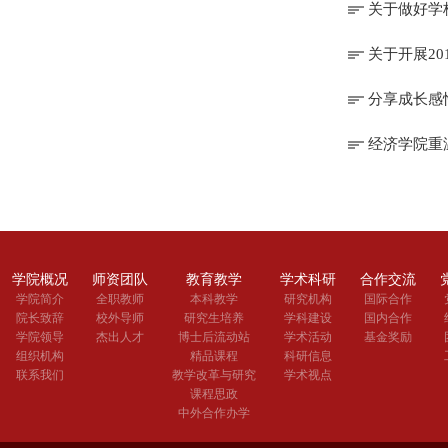
关于做好学
关于开展2
分享成长感
经济学院重
学院概况
师资团队
教育教学
学术科研
合作交流
学院简介
全职教师
本科教学
研究机构
国际合作
院长致辞
校外导师
研究生培养
学科建设
国内合作
学院领导
杰出人才
博士后流动站
学术活动
基金奖励
组织机构
精品课程
科研信息
联系我们
教学改革与研究
学术视点
课程思政
中外合作办学