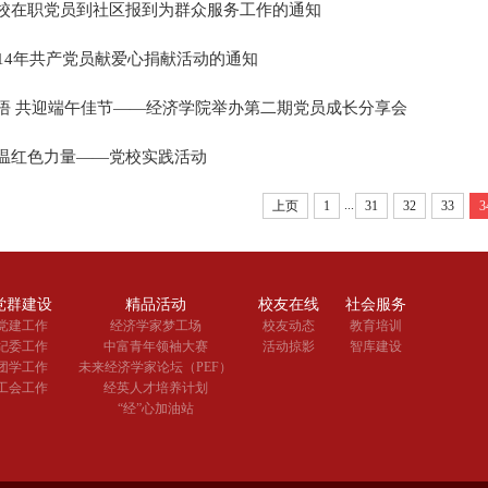
校在职党员到社区报到为群众服务工作的通知
014年共产党员献爱心捐献活动的通知
悟 共迎端午佳节——经济学院举办第二期党员成长分享会
温红色力量——党校实践活动
...
上页
1
31
32
33
3
党群建设
精品活动
校友在线
社会服务
党建工作
经济学家梦工场
校友动态
教育培训
纪委工作
中富青年领袖大赛
活动掠影
智库建设
团学工作
未来经济学家论坛（PEF）
工会工作
经英人才培养计划
“经”心加油站